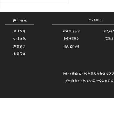
高频肛肠手术治疗仪
关于海凭
产品中心
企业简介
康复理疗设备
骨伤科
企业文化
神经科设备
肛肠设
荣誉资质
治疗仪耗材
领导关怀
理疗用体表电极（电
地址：湖南省长沙市麓谷高新开发区谷苑路22
版权所有：长沙海凭医疗设备有限公